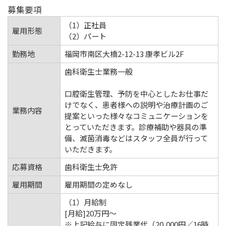
募集要項
（1）正社員
雇用形態
（2）パート
勤務地
福岡市南区大橋2-12-13 康孝ビル2F
歯科衛生士業務一般
口腔衛生管理、予防を中心としたお仕事だ
けでなく、患者様への説明や治療計画のご
業務内容
提案といった様々なコミュニケーションを
とっていただきます。診療補助や器具の準
備、滅菌消毒などはスタッフ全員が行って
いただきます。
応募資格
歯科衛生士免許
雇用期間
雇用期間の定めなし
（1）月給制
[月給]20万円～
※上記給与に固定残業代（20,000円／16時