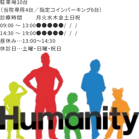
駐車場10台
（当院専用4台／指定コインパーキング6台）
診療時間
月
火
水
木
金
土
日
祝
09:00 ～ 13:00
●
●
●
●
●
/
/
/
14:30 ～ 19:00
●
●
●
●
●
/
/
/
昼休み…13:00～14:30
休診日…土曜・日曜・祝日