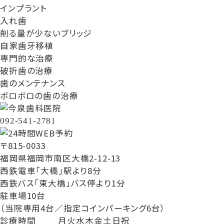
インプラント
入れ歯
削る量が少ないブリッジ
自家歯牙移植
専門的な治療
破折歯の治療
歯のメンテナンス
ボロボロの歯の治療
092-541-2781
〒815-0033
福岡県福岡市南区大橋2-12-13
西鉄電車「大橋」駅より8分
西鉄バス「東大橋」バス停より1分
駐車場10台
（当院専用4台／指定コインパーキング6台）
診療時間
月
火
水
木
金
土
日
祝