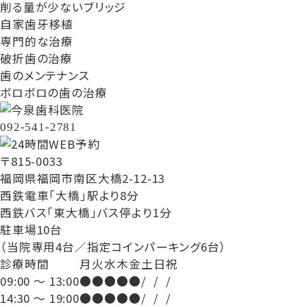
削る量が少ないブリッジ
自家歯牙移植
専門的な治療
破折歯の治療
歯のメンテナンス
ボロボロの歯の治療
092-541-2781
〒815-0033
福岡県福岡市南区大橋2-12-13
西鉄電車「大橋」駅より8分
西鉄バス「東大橋」バス停より1分
駐車場10台
（当院専用4台／指定コインパーキング6台）
診療時間
月
火
水
木
金
土
日
祝
09:00 ～ 13:00
●
●
●
●
●
/
/
/
14:30 ～ 19:00
●
●
●
●
●
/
/
/