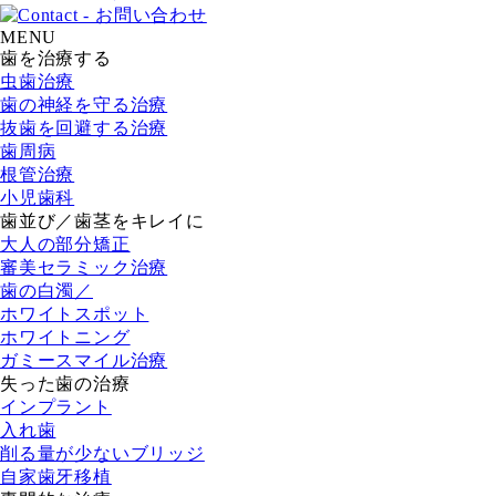
MENU
歯を治療する
虫歯治療
歯の神経を守る治療
抜歯を回避する治療
歯周病
根管治療
小児歯科
歯並び／歯茎をキレイに
大人の部分矯正
審美セラミック治療
歯の白濁／
ホワイトスポット
ホワイトニング
ガミースマイル治療
失った歯の治療
インプラント
入れ歯
削る量が少ないブリッジ
自家歯牙移植