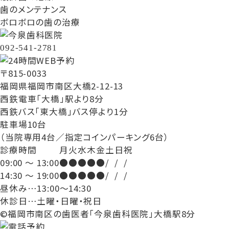
歯のメンテナンス
ボロボロの歯の治療
092-541-2781
〒815-0033
福岡県福岡市南区大橋2-12-13
西鉄電車「大橋」駅より8分
西鉄バス「東大橋」バス停より1分
駐車場10台
（当院専用4台／指定コインパーキング6台）
診療時間
月
火
水
木
金
土
日
祝
09:00 ～ 13:00
●
●
●
●
●
/
/
/
14:30 ～ 19:00
●
●
●
●
●
/
/
/
昼休み…13:00～14:30
休診日…土曜・日曜・祝日
©福岡市南区の歯医者「今泉歯科医院」大橋駅8分