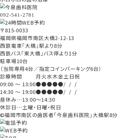
092-541-2781
〒815-0033
福岡県福岡市南区大橋2-12-13
西鉄電車「大橋」駅より8分
西鉄バス「東大橋」バス停より1分
駐車場10台
（当院専用4台／指定コインパーキング6台）
診療時間
月
火
水
木
金
土
日
祝
09:00 ～ 13:00
●
●
●
●
●
/
/
/
14:30 ～ 19:00
●
●
●
●
●
/
/
/
昼休み…13:00～14:30
休診日…土曜・日曜・祝日
©福岡市南区の歯医者「今泉歯科医院」大橋駅8分