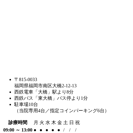
〒815-0033
福岡県福岡市南区大橋2-12-13
西鉄電車「大橋」駅より8分
西鉄バス「東大橋」バス停より1分
駐車場10台
（当院専用4台／指定コインパーキング6台）
診療時間
月
火
水
木
金
土
日
祝
09:00 ～ 13:00
●
●
●
●
●
/
/
/