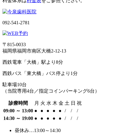
料金体系は
料金表
をご参照ください。
092-541-2781
〒815-0033
福岡県福岡市南区大橋2-12-13
西鉄電車「大橋」駅より8分
西鉄バス「東大橋」バス停より1分
駐車場10台
（当院専用4台／指定コインパーキング6台）
診療時間
月
火
水
木
金
土
日
祝
09:00 ～ 13:00
●
●
●
●
●
/
/
/
14:30 ～ 19:00
●
●
●
●
●
/
/
/
昼休み…13:00～14:30