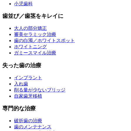
小児歯科
歯並び／歯茎をキレイに
大人の部分矯正
審美セラミック治療
歯の白濁／ホワイトスポット
ホワイトニング
ガミースマイル治療
失った歯の治療
インプラント
入れ歯
削る量が少ないブリッジ
自家歯牙移植
専門的な治療
破折歯の治療
歯のメンテナンス